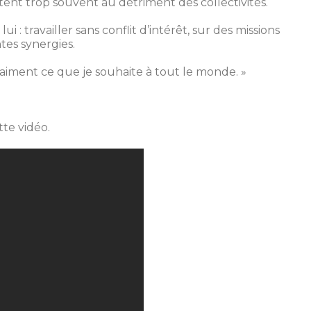
ent trop souvent au détriment des collectivités.
 : travailler sans conflit d’intérêt, sur des missions
tes synergies.
raiment ce que je souhaite à tout le monde. »
te vidéo.